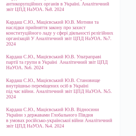
антикорупційних органів в Україні. Аналітичний
звіт ЦПД НаУОА. №8. 2024
Кардаш С.Ю., Мацієвський Ю.В. Мотиви та
наслідки прийняття закону про захист
конституційного ладу у сфері діяльності релігійних
організацій У Аналітичний звіт ЦПД НаУОА. №7.
2024
Кардаш С.Ю., Мацієвський Ю.В. Ультраправі
партії та групи в Україні Аналітичний звіт ЦПД
НаУОА. №6. 2024
Кардаш С.Ю., Мацієвський Ю.В. Становище
внутрішньо переміщених осіб в Україні
під час війни. Аналітичний звіт ЦПД НаУОА. №5.
2024
Кардаш С.Ю., Мацієвський Ю.В. Відносини
України з державами Глобального Півдня
в умовах російсько-української війни Аналітичний
звіт ЦПД НаУОА. №4. 2024