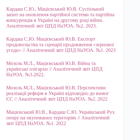
Кардаш С.Ю., Мацієвський Ю.В. Суспільний
запит на оновлення партійної системи та партійна
конкуренція в Україні на другому році війни.
Аналітичний звіт ЦПД НаУОА. №2. 2023.
Кардаш С.Ю. Мацієвський Ю.В. Експорт
продовольства та сценарії продовження «зернової
угоди» // Аналітичний звіт ЦПД НаУОА. №1. 2023
Мозоль М.Л., Мацієвський Ю.В. Війна та
українські олігархи // Аналітичний звіт ЦПД
НаУОА. №3.2022.
Мозоль М.Л., Мацієвський Ю.В. Перспективи
реалізації реформ в Україні відповідно до вимог
ЄС // Аналітичний звіт ЦПД НаУОА. №2. 2022
Мацієвський Ю.В., Кардаш С.Ю. Український Рух
опору на окупованих територіях // Аналітичний
звіт ЦПД НаУОА. №1. 2022