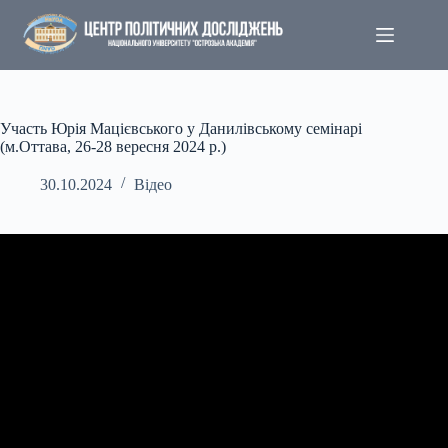
Перейти
до
вмісту
Участь Юрія Мацієвського у Данилівському семінарі
(м.Оттава, 26-28 вересня 2024 р.)
30.10.2024
Відео