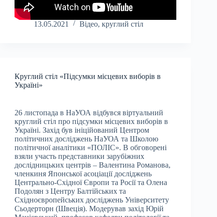
13.05.2021
Відео
,
круглий стіл
Круглий стіл «Підсумки місцевих виборів в
Україні»
26 листопада в НаУОА відбувся віртуальний
круглий стіл про підсумки місцевих виборів в
Україні. Захід був ініційований Центром
політичних досліджень НаУОА та Школою
політичної аналітики «ПОЛІС». В обговорені
взяли участь представники зарубіжних
дослідницьких центрів – Валентина Романова,
членкиня Японської асоціації досліджень
Центрально-Східної Європи та Росії та Олена
Подолян з Центру Балтійських та
Східноєвропейських досліджень Університету
Сьодерторн (Швеція). Модерував захід Юрій