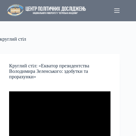
Перейти
до
вмісту
круглий стіл
Круглий стіл: «Екватор президентства
Володимира Зеленського: здобутки та
прорахунки»