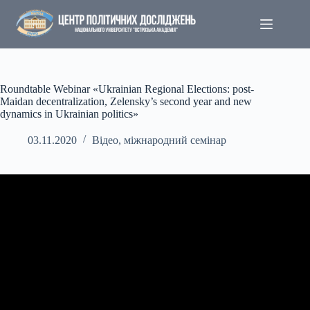
Перейти
до
вмісту
Roundtable Webinar «Ukrainian Regional Elections: post-
Maidan decentralization, Zelensky’s second year and new
dynamics in Ukrainian politics»
03.11.2020
Відео
,
міжнародний семінар