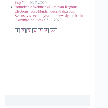
Україні»
26.11.2020
Roundtable Webinar «Ukrainian Regional
Elections: post-Maidan decentralization,
Zelensky’s second year and new dynamics in
Ukrainian politics»
03.11.2020
1
2
3
4
5
6
>>