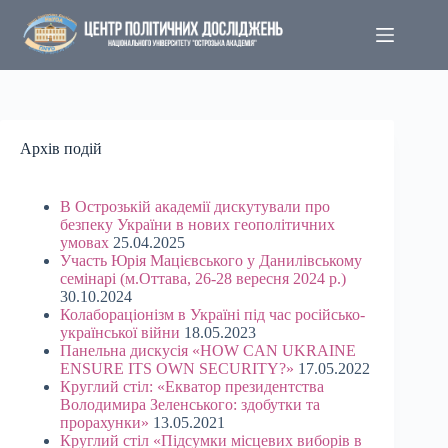
Перейти
до
вмісту
Архів подій
В Острозькій академії дискутували про
безпеку України в нових геополітичних
умовах
25.04.2025
Участь Юрія Мацієвського у Данилівському
семінарі (м.Оттава, 26-28 вересня 2024 р.)
30.10.2024
Колабораціонізм в Україні під час російсько-
української війни
18.05.2023
Панельна дискусія «HOW CAN UKRAINE
ENSURE ITS OWN SECURITY?»
17.05.2022
Круглий стіл: «Екватор президентства
Володимира Зеленського: здобутки та
прорахунки»
13.05.2021
Круглий стіл «Підсумки місцевих виборів в